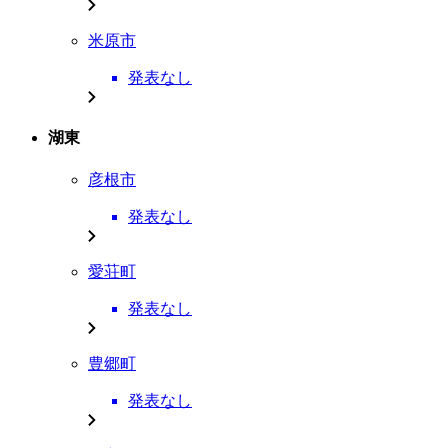
米原市
発表なし
湖東
彦根市
発表なし
愛荘町
発表なし
豊郷町
発表なし