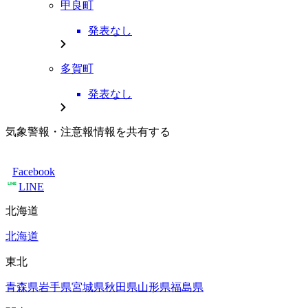
甲良町
発表なし
多賀町
発表なし
気象警報・注意報情報を共有する
Facebook
LINE
北海道
北海道
東北
青森県
岩手県
宮城県
秋田県
山形県
福島県