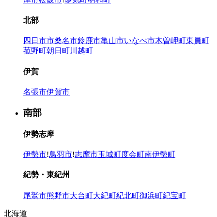
北部
四日市市
桑名市
鈴鹿市
亀山市
いなべ市
木曽岬町
東員町
菰野町
朝日町
川越町
伊賀
名張市
伊賀市
南部
伊勢志摩
伊勢市
!
鳥羽市
!
志摩市
玉城町
度会町
南伊勢町
紀勢・東紀州
尾鷲市
熊野市
大台町
大紀町
紀北町
御浜町
紀宝町
北海道