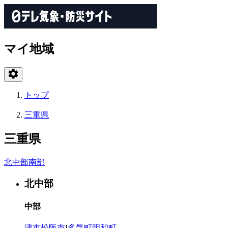
マイ地域
トップ
三重県
三重県
北中部
南部
北中部
中部
津市
松阪市
!
多気町
明和町