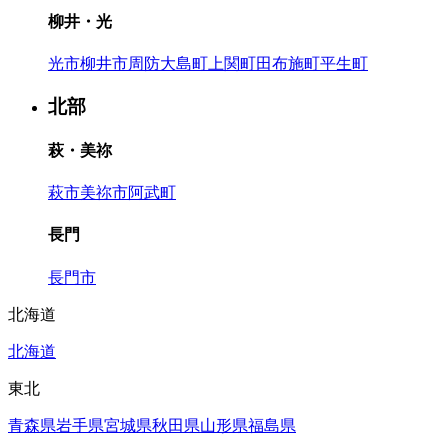
柳井・光
光市
柳井市
周防大島町
上関町
田布施町
平生町
北部
萩・美祢
萩市
美祢市
阿武町
長門
長門市
北海道
北海道
東北
青森県
岩手県
宮城県
秋田県
山形県
福島県