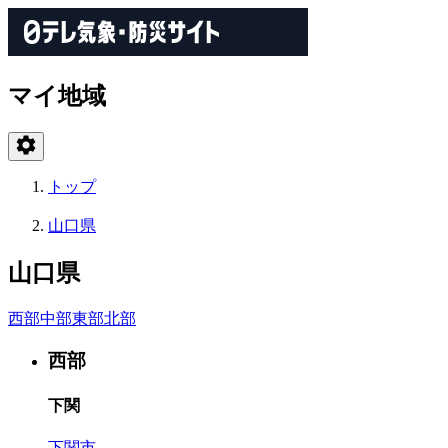
マイ地域
トップ
山口県
山口県
西部
中部
東部
北部
西部
下関
下関市