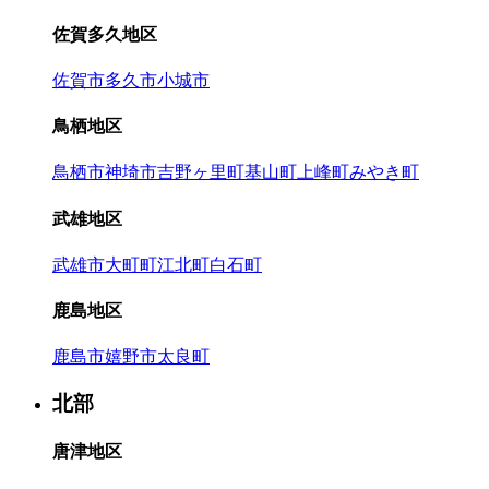
佐賀多久地区
佐賀市
多久市
小城市
鳥栖地区
鳥栖市
神埼市
吉野ヶ里町
基山町
上峰町
みやき町
武雄地区
武雄市
大町町
江北町
白石町
鹿島地区
鹿島市
嬉野市
太良町
北部
唐津地区