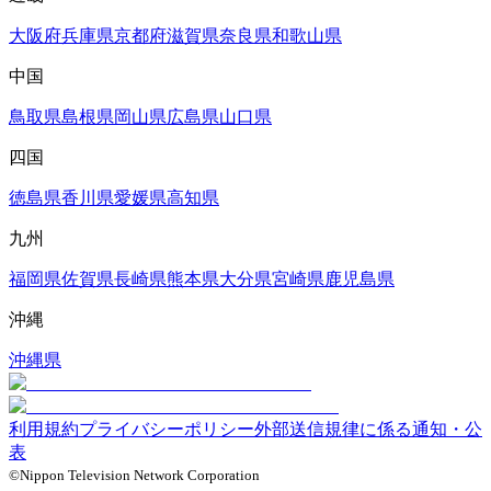
大阪府
兵庫県
京都府
滋賀県
奈良県
和歌山県
中国
鳥取県
島根県
岡山県
広島県
山口県
四国
徳島県
香川県
愛媛県
高知県
九州
福岡県
佐賀県
長崎県
熊本県
大分県
宮崎県
鹿児島県
沖縄
沖縄県
利用規約
プライバシーポリシー
外部送信規律に係る通知・公
表
©Nippon Television Network Corporation