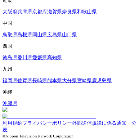
近畿
大阪府
兵庫県
京都府
滋賀県
奈良県
和歌山県
中国
鳥取県
島根県
岡山県
広島県
山口県
四国
徳島県
香川県
愛媛県
高知県
九州
福岡県
佐賀県
長崎県
熊本県
大分県
宮崎県
鹿児島県
沖縄
沖縄県
利用規約
プライバシーポリシー
外部送信規律に係る通知・公
表
©Nippon Television Network Corporation