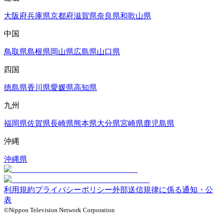
大阪府
兵庫県
京都府
滋賀県
奈良県
和歌山県
中国
鳥取県
島根県
岡山県
広島県
山口県
四国
徳島県
香川県
愛媛県
高知県
九州
福岡県
佐賀県
長崎県
熊本県
大分県
宮崎県
鹿児島県
沖縄
沖縄県
利用規約
プライバシーポリシー
外部送信規律に係る通知・公
表
©Nippon Television Network Corporation