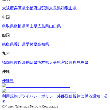
大阪府
兵庫県
京都府
滋賀県
奈良県
和歌山県
中国
鳥取県
島根県
岡山県
広島県
山口県
四国
徳島県
香川県
愛媛県
高知県
九州
福岡県
佐賀県
長崎県
熊本県
大分県
宮崎県
鹿児島県
沖縄
沖縄県
利用規約
プライバシーポリシー
外部送信規律に係る通知・公
表
©Nippon Television Network Corporation