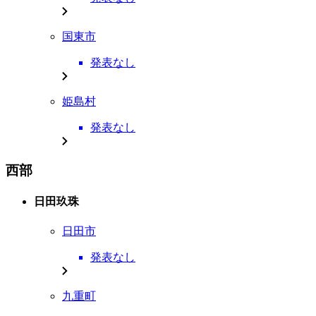
国東市
発表なし
姫島村
発表なし
西部
日田玖珠
日田市
発表なし
九重町