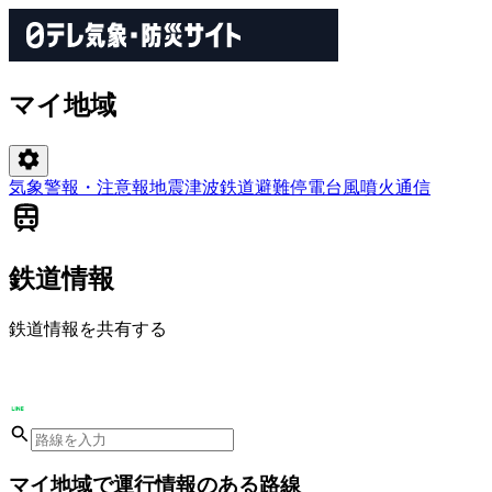
マイ地域
気象警報・注意報
地震
津波
鉄道
避難
停電
台風
噴火
通信
鉄道情報
鉄道情報を共有する
マイ地域で運行情報のある路線