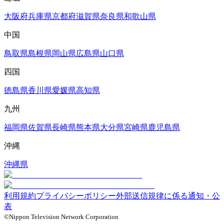
大阪府
兵庫県
京都府
滋賀県
奈良県
和歌山県
中国
鳥取県
島根県
岡山県
広島県
山口県
四国
徳島県
香川県
愛媛県
高知県
九州
福岡県
佐賀県
長崎県
熊本県
大分県
宮崎県
鹿児島県
沖縄
沖縄県
利用規約
プライバシーポリシー
外部送信規律に係る通知・公
表
©Nippon Television Network Corporation