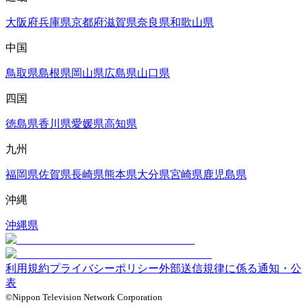
大阪府
兵庫県
京都府
滋賀県
奈良県
和歌山県
中国
鳥取県
島根県
岡山県
広島県
山口県
四国
徳島県
香川県
愛媛県
高知県
九州
福岡県
佐賀県
長崎県
熊本県
大分県
宮崎県
鹿児島県
沖縄
沖縄県
利用規約
プライバシーポリシー
外部送信規律に係る通知・公
表
©Nippon Television Network Corporation