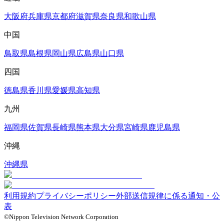
大阪府
兵庫県
京都府
滋賀県
奈良県
和歌山県
中国
鳥取県
島根県
岡山県
広島県
山口県
四国
徳島県
香川県
愛媛県
高知県
九州
福岡県
佐賀県
長崎県
熊本県
大分県
宮崎県
鹿児島県
沖縄
沖縄県
利用規約
プライバシーポリシー
外部送信規律に係る通知・公
表
©Nippon Television Network Corporation