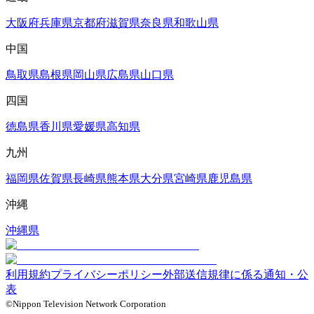
大阪府
兵庫県
京都府
滋賀県
奈良県
和歌山県
中国
鳥取県
島根県
岡山県
広島県
山口県
四国
徳島県
香川県
愛媛県
高知県
九州
福岡県
佐賀県
長崎県
熊本県
大分県
宮崎県
鹿児島県
沖縄
沖縄県
利用規約
プライバシーポリシー
外部送信規律に係る通知・公
表
©Nippon Television Network Corporation