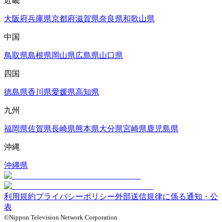
近畿
大阪府
兵庫県
京都府
滋賀県
奈良県
和歌山県
中国
鳥取県
島根県
岡山県
広島県
山口県
四国
徳島県
香川県
愛媛県
高知県
九州
福岡県
佐賀県
長崎県
熊本県
大分県
宮崎県
鹿児島県
沖縄
沖縄県
利用規約
プライバシーポリシー
外部送信規律に係る通知・公
表
©Nippon Television Network Corporation