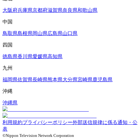
大阪府
兵庫県
京都府
滋賀県
奈良県
和歌山県
中国
鳥取県
島根県
岡山県
広島県
山口県
四国
徳島県
香川県
愛媛県
高知県
九州
福岡県
佐賀県
長崎県
熊本県
大分県
宮崎県
鹿児島県
沖縄
沖縄県
利用規約
プライバシーポリシー
外部送信規律に係る通知・公
表
©Nippon Television Network Corporation