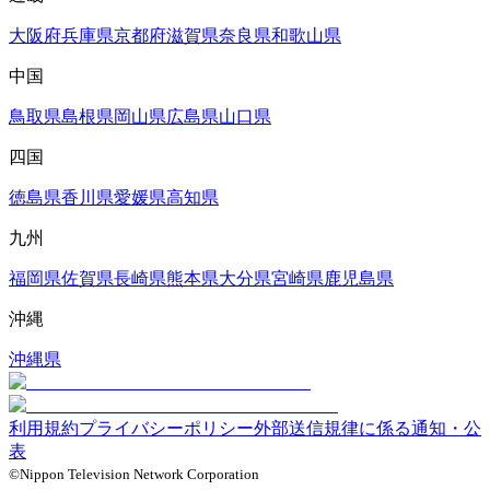
大阪府
兵庫県
京都府
滋賀県
奈良県
和歌山県
中国
鳥取県
島根県
岡山県
広島県
山口県
四国
徳島県
香川県
愛媛県
高知県
九州
福岡県
佐賀県
長崎県
熊本県
大分県
宮崎県
鹿児島県
沖縄
沖縄県
利用規約
プライバシーポリシー
外部送信規律に係る通知・公
表
©Nippon Television Network Corporation