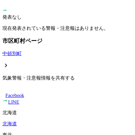
発表なし
現在発表されている警報・注意報はありません。
市区町村ページ
中頓別町
気象警報・注意報情報を共有する
Facebook
LINE
北海道
北海道
東北