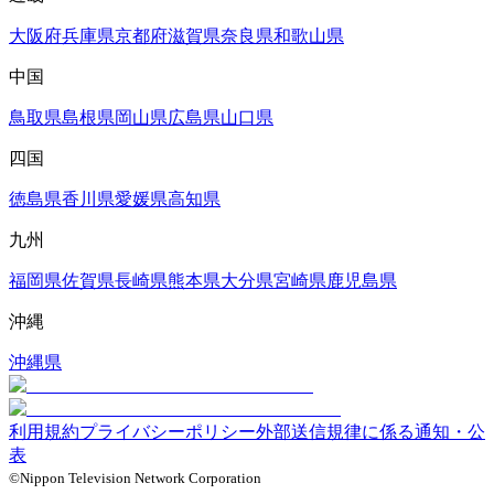
大阪府
兵庫県
京都府
滋賀県
奈良県
和歌山県
中国
鳥取県
島根県
岡山県
広島県
山口県
四国
徳島県
香川県
愛媛県
高知県
九州
福岡県
佐賀県
長崎県
熊本県
大分県
宮崎県
鹿児島県
沖縄
沖縄県
利用規約
プライバシーポリシー
外部送信規律に係る通知・公
表
©Nippon Television Network Corporation