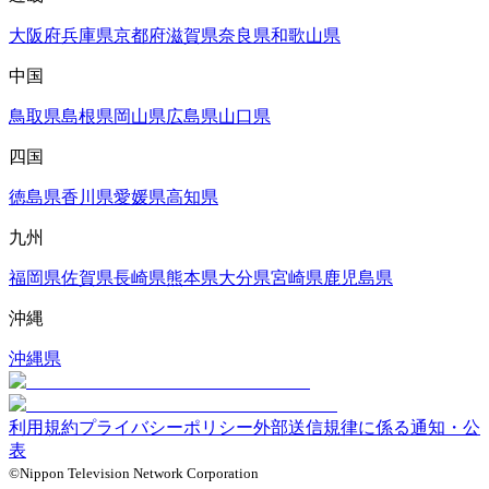
大阪府
兵庫県
京都府
滋賀県
奈良県
和歌山県
中国
鳥取県
島根県
岡山県
広島県
山口県
四国
徳島県
香川県
愛媛県
高知県
九州
福岡県
佐賀県
長崎県
熊本県
大分県
宮崎県
鹿児島県
沖縄
沖縄県
利用規約
プライバシーポリシー
外部送信規律に係る通知・公
表
©Nippon Television Network Corporation