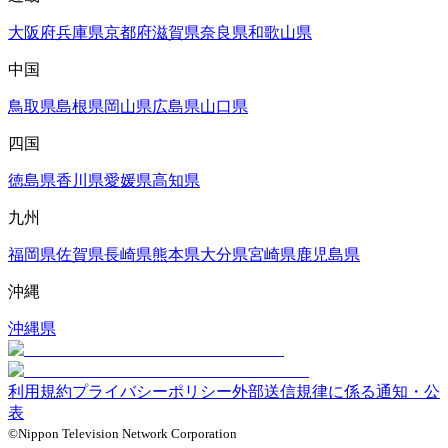
大阪府
兵庫県
京都府
滋賀県
奈良県
和歌山県
中国
鳥取県
島根県
岡山県
広島県
山口県
四国
徳島県
香川県
愛媛県
高知県
九州
福岡県
佐賀県
長崎県
熊本県
大分県
宮崎県
鹿児島県
沖縄
沖縄県
利用規約
プライバシーポリシー
外部送信規律に係る通知・公
表
©Nippon Television Network Corporation