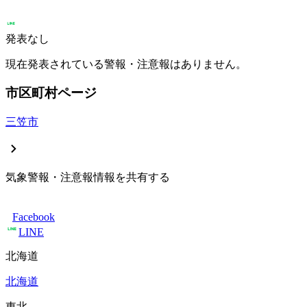
発表なし
現在発表されている警報・注意報はありません。
市区町村ページ
三笠市
気象警報・注意報情報を共有する
Facebook
LINE
北海道
北海道
東北