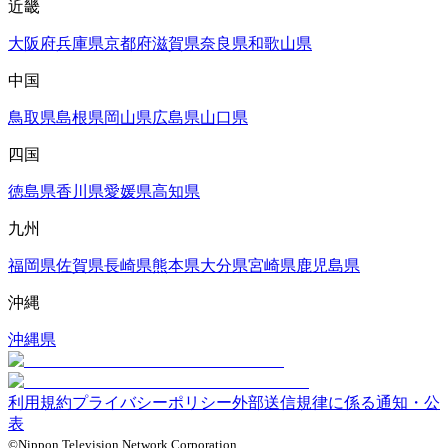
近畿
大阪府
兵庫県
京都府
滋賀県
奈良県
和歌山県
中国
鳥取県
島根県
岡山県
広島県
山口県
四国
徳島県
香川県
愛媛県
高知県
九州
福岡県
佐賀県
長崎県
熊本県
大分県
宮崎県
鹿児島県
沖縄
沖縄県
利用規約
プライバシーポリシー
外部送信規律に係る通知・公
表
©Nippon Television Network Corporation