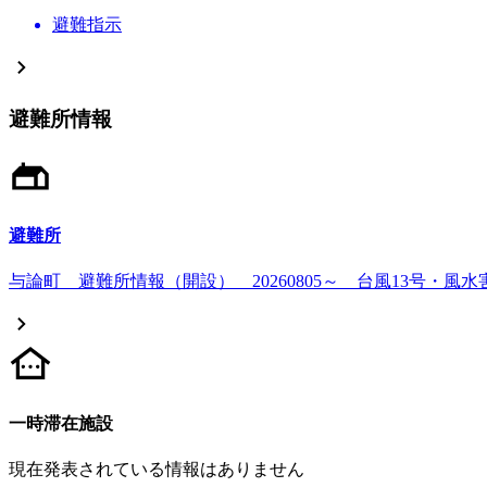
避難指示
避難所情報
避難所
与論町 避難所情報（開設） 20260805～ 台風13号・風水
一時滞在施設
現在発表されている情報はありません