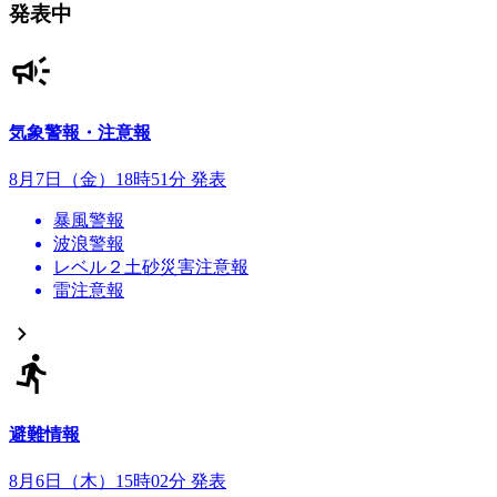
発表中
気象警報・注意報
8月7日（金）18時51分 発表
暴風警報
波浪警報
レベル２土砂災害注意報
雷注意報
避難情報
8月6日（木）15時02分 発表