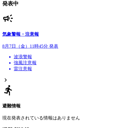
発表中
気象警報・注意報
8月7日（金）11時45分 発表
波浪警報
強風注意報
雷注意報
避難情報
現在発表されている情報はありません