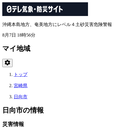
沖縄本島地方、奄美地方にレベル４土砂災害危険警報
8月7日 18時56分
マイ地域
トップ
宮崎県
日向市
日向市の情報
災害情報