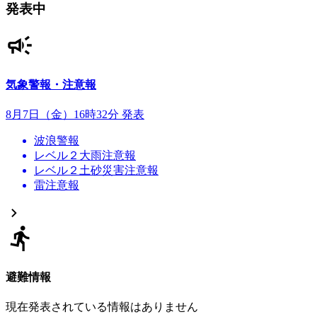
発表中
気象警報・注意報
8月7日（金）16時32分 発表
波浪警報
レベル２大雨注意報
レベル２土砂災害注意報
雷注意報
避難情報
現在発表されている情報はありません