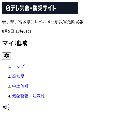
岩手県、宮城県にレベル４土砂災害危険警報
8月9日 13時01分
マイ地域
トップ
高知県
中土佐町
気象警報・注意報