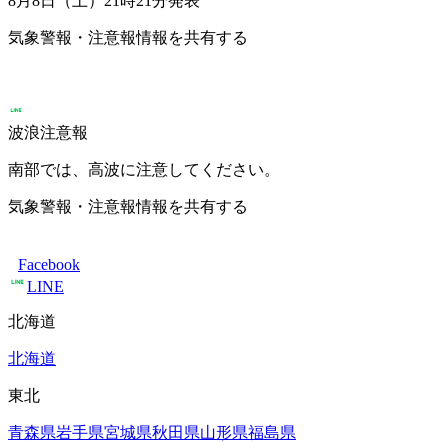
8月8日（土）21時21分
発表
気象警報・注意報情報を共有する
波浪注意報
南部では、高波に注意してください。
気象警報・注意報情報を共有する
Facebook
LINE
北海道
北海道
東北
青森県
岩手県
宮城県
秋田県
山形県
福島県