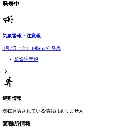
発表中
気象警報・注意報
8月7日（金）19時53分 発表
乾燥注意報
避難情報
現在発表されている情報はありません
避難所情報