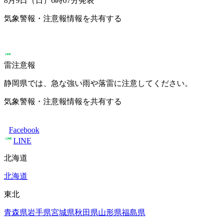
8月9日（日）6時07分
発表
気象警報・注意報情報を共有する
雷注意報
静岡県では、急な強い雨や落雷に注意してください。
気象警報・注意報情報を共有する
Facebook
LINE
北海道
北海道
東北
青森県
岩手県
宮城県
秋田県
山形県
福島県