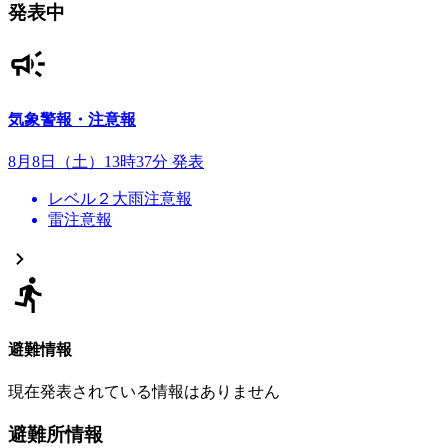
発表中
気象警報・注意報
8月8日（土）13時37分 発表
レベル２大雨注意報
雷注意報
避難情報
現在発表されている情報はありません
避難所情報