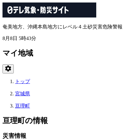
奄美地方、沖縄本島地方にレベル４土砂災害危険警報
8月8日 5時43分
マイ地域
トップ
宮城県
亘理町
亘理町の情報
災害情報