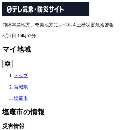
沖縄本島地方、奄美地方にレベル４土砂災害危険警報
8月7日 15時57分
マイ地域
トップ
宮城県
塩竈市
塩竈市の情報
災害情報