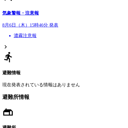
気象警報・注意報
8月6日（木）15時46分 発表
濃霧注意報
避難情報
現在発表されている情報はありません
避難所情報
避難所