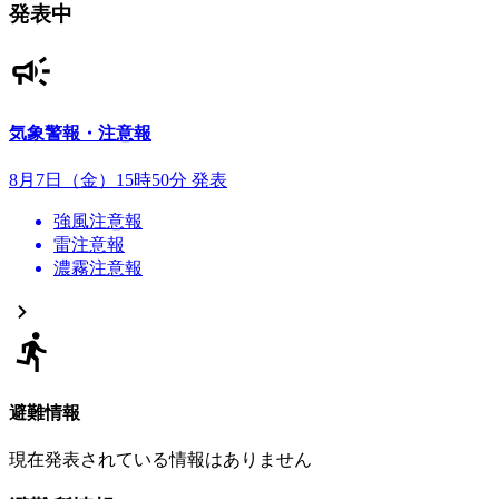
発表中
気象警報・注意報
8月7日（金）15時50分 発表
強風注意報
雷注意報
濃霧注意報
避難情報
現在発表されている情報はありません