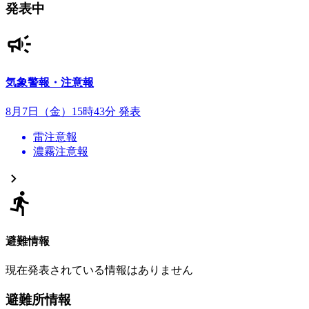
発表中
気象警報・注意報
8月7日（金）15時43分 発表
雷注意報
濃霧注意報
避難情報
現在発表されている情報はありません
避難所情報