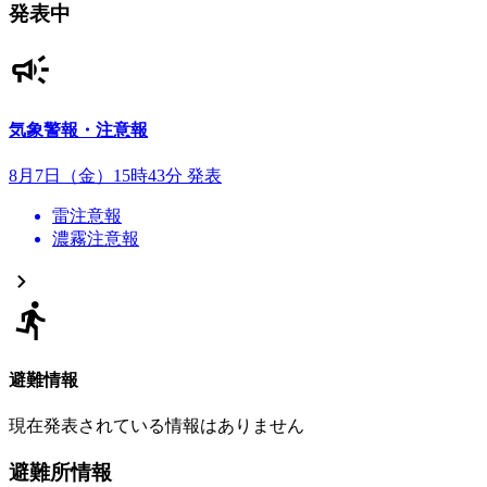
発表中
気象警報・注意報
8月7日（金）15時43分 発表
雷注意報
濃霧注意報
避難情報
現在発表されている情報はありません
避難所情報