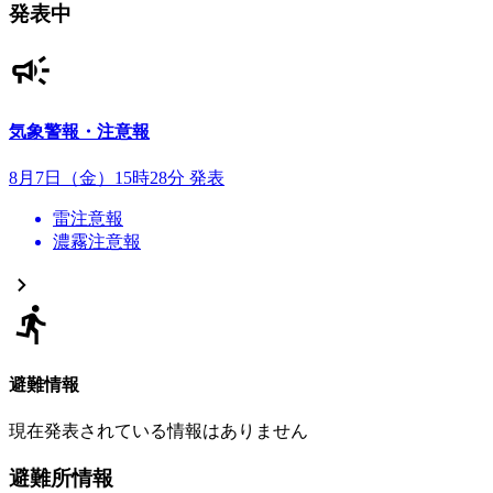
発表中
気象警報・注意報
8月7日（金）15時28分 発表
雷注意報
濃霧注意報
避難情報
現在発表されている情報はありません
避難所情報