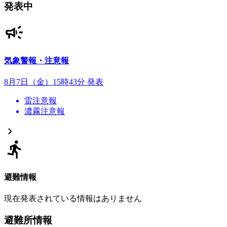
発表中
気象警報・注意報
8月7日（金）15時43分 発表
雷注意報
濃霧注意報
避難情報
現在発表されている情報はありません
避難所情報